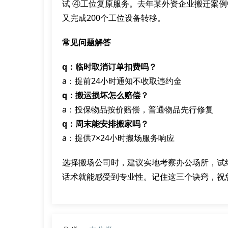
试 ④工位复原服务。去年某外资企业搬迁案
又完成200个工位设备转移。
常见问题解答
q：临时取消订单扣费吗？
a：提前24小时通知不收取违约金
q：搬运损坏怎么赔偿？
a：投保物品按价赔偿，普通物品先行修复
q：周末能安排搬家吗？
a：提供7×24小时搬场服务响应
选择搬场公司时，建议实地考察办公场所，试
话术就能感受到专业性。记住这三个诀窍，祝