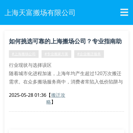
☰
上海天富搬场有限公司
如何挑选可靠的上海搬场公司？专业指南助
您避坑
#上海搬场公司
#专业搬家方案
#企业搬迁服务
行业现状与选择误区
随着城市化进程加速，上海年均产生超过120万次搬迁
需求。在众多搬场服务商中，消费者常陷入低价陷阱与
资质盲区。上海天富搬场有限公司市场调研显示，38%
2025-05-28 01:36
【
搬迁攻
的客户曾遭遇隐性收费，主要源于未核实企业道路运输
略
】
许可证与起重机械登记证书。
专业服务鉴别标准
真正专业的搬场公司应具备四维服务保障体系：①iso
9001质量认证的包装耗材 ②符合gb/t 30333标准的运